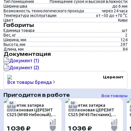
Тип помещения
Помещение сухое и высокой влажности
Ширина шва
до 6 мм
Возможность технологического прохода
через 24 часа
Температура эксплуатации
от –50 до +70 °C
Цвет
Киви
Габариты
Единица товара
шт
Вес, кг
2
Ширина, мм
124
Высота, мм
297
Длина, мм
84
Документация
Документ (1)
Документ (2)
Церезит
Все товары бренда
Пригодится в работе
Все товары
Герметик затирка
Герметик затирка
силиконовая ЦЕРЕЗИТ
силиконовая ЦЕРЕЗИТ
CS25 (№80 Небесный),
CS25 (№45 Песчаник),
280мл
280мл
1 036 ₽
1 036 ₽