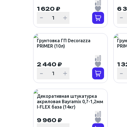
1 620 ₽
6 
СВП. Крепёж и метизы
Инструмент
Грунтовка ГП Decorazza
Грун
Скотч, малярные ленты,
PRIMER (10л)
PRIM
пленка
2 440 ₽
1 3
Декоративная штукатурка
акриловая Bayramix 0,7-1,2мм
I-FLEX база (14кг)
9 960 ₽