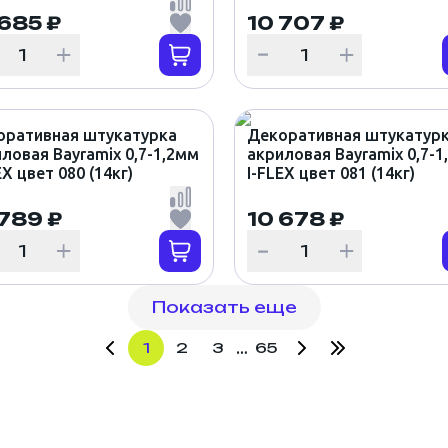
 685 ₽
10 707 ₽
оративная штукатурка
Декоративная штукатур
ловая Bayramix 0,7-1,2мм
акриловая Bayramix 0,7-1
EX цвет 080 (14кг)
I-FLEX цвет 081 (14кг)
 789 ₽
10 678 ₽
Показать еще
…
1
2
3
65