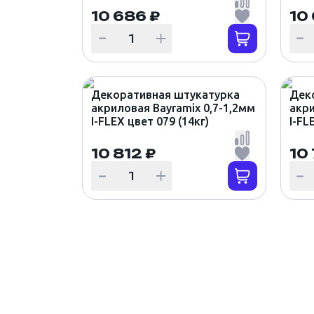
10 686 ₽
10
Декоративная штукатурка
Дек
акриловая Bayramix 0,7-1,2мм
акри
I-FLEX цвет 079 (14кг)
I-FL
10 812 ₽
10