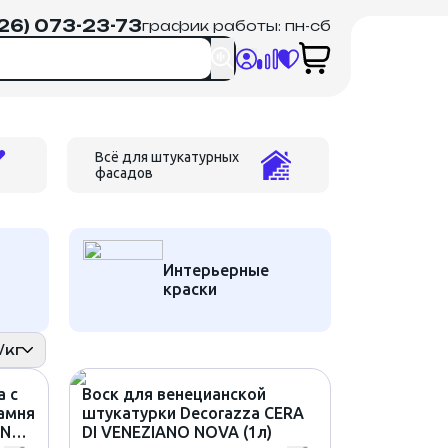
926) 073-23-73
график работы: пн-сб
Всё для штукатурных
Грунт, доб
фасадов
очистите
Интерьерные
краски
/кг
а с
Воск для венецианской
амня
штукатурки Decorazza CERA
ANA
DI VENEZIANO NOVA (1л)