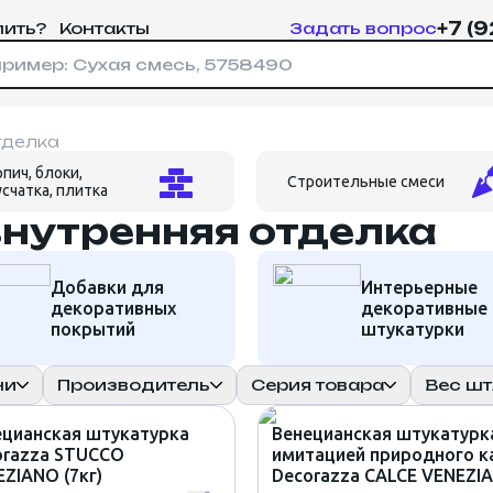
+7 (
пить?
Контакты
Задать вопрос
Имя
*
Номер телефона
Физическое лицо
Юридическое лицо
Номер телефона
*
Номер телефона
*
На указанный номер придет код
подтверждения
тделка
На указанный номер придет код
пич, блоки,
Почта
*
Строительные смеси
счатка, плитка
подтверждения
Зарегистрироваться
Отправляя форму, вы соглашаетесь с
нутренняя отделка
политикой конфиденциальности
.
Адрес доставки
*
Добавки для
Интерьерные
Войти
декоративных
декоративные
Кол-во товара
*
покрытий
штукатурки
ни
Производитель
Серия товара
Вес шт
ецианская штукатурка
Венецианская штукатурк
orazza STUCCO
имитацией природного к
политикой конфиденциальности
ZIANO (7кг)
Decorazza CALCE VENEZI