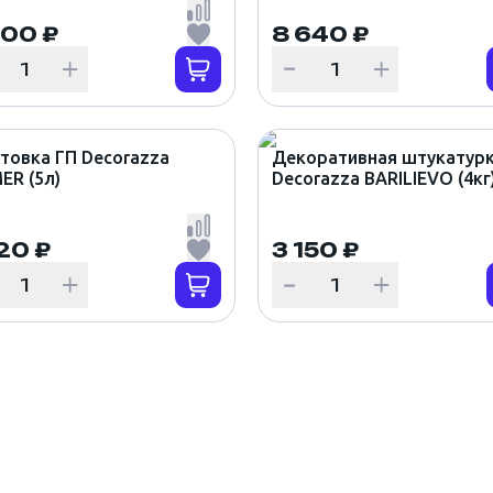
(6кг)
300 ₽
8 640 ₽
товка ГП Decorazza
Декоративная штукатур
ER (5л)
Decorazza BARILIEVO (4кг
20 ₽
3 150 ₽