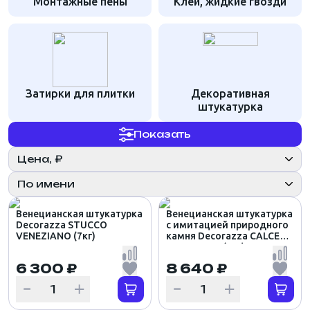
Монтажные пены
Клей, жидкие гвозди
Затирки для плитки
Декоративная
штукатурка
Показать
Цена, ₽
По имени
Венецианская штукатурка
Венецианская штукатурка
Decorazza STUCCO
с имитацией природного
VENEZIANO (7кг)
камня Decorazza CALCE
VENEZIANA (6кг)
6 300 ₽
8 640 ₽