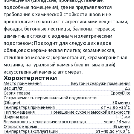
помещения (складские, производственные,
подсобные помещения), где не предъявляются
требования к химической стойкости швов и не
предполагается контакт с агрессивными веществами;
фасады, бетонные лестницы, балконы, террасы;
цементные стяжки с водяным и электрическим
подогревом; Подходит для следующих видов
облицовок: керамическая плитка; керамическая,
стеклянная мозаика; керамогранит, керамогранитная
мозаика; натуральный камень (невпитывающий);
искусственный камень; агломерат.
Характеристики
Место применения
Внутри и снаружи помещения
Вес шт/кг
2,5
Серия товара
EpoxyElite
Сохраняемость первоначальной подвижности
(Общие)
30 минут
Температура применения
от +5 до +35°C
Тип помещения
Помещение сухое и высокой влажности
Ширина шва
1-15 мм
Возможность технологического прохода
через 24 часа
Открытое время
45 минут
Температура эксплуатации
от –40 до +100 °C