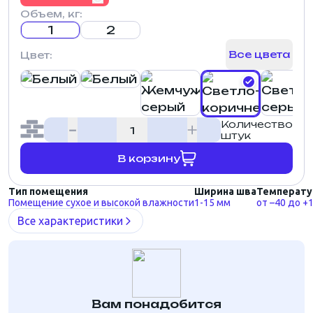
Объем, кг:
1
2
Все цвета
Цвет:
Количество
штук
В корзину
Тип помещения
Ширина шва
Температу
Помещение сухое и высокой влажности
1-15 мм
от –40 до +
Все характеристики
Вам понадобится