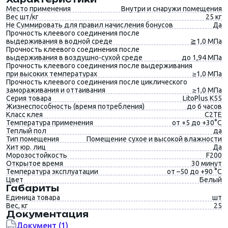
Место применения
Внутри и снаружи помещения
Вес шт/кг
25 кг
Не Суммировать для правил начисления бонусов
Да
Прочность клеевого соединения после
выдерживания в водной среде
≧1,0 МПа
Прочность клеевого соединения после
выдерживания в воздушно-сухой среде
до 1,94 МПа
Прочность клеевого соединения после выдерживания
при высоких температурах
≥1,0 МПа
Прочность клеевого соединения после циклического
замораживания и оттаивания
≥1,0 МПа
Серия товара
LitoPlus K55
Жизнеспособность (время потребления)
до 6 часов
Класс клея
C2TE
Температура применения
от +5 до +30°C
Теплый пол
да
Тип помещения
Помещение сухое и высокой влажности
Хит юр. лиц
Да
Морозостойкость
F200
Открытое время
30 минут
Температура эксплуатации
от –50 до +90 °C
Цвет
Белый
Габариты
Единица товара
шт
Вес, кг
25
Документация
Документ (1)