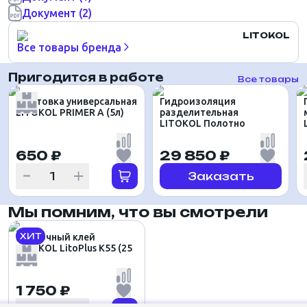
Документ (2)
LITOKOL
Все товары бренда
Пригодится в работе
Все товары
Грунтовка универсальная
Гидроизоляция
LITOKOL PRIMER А (5л)
разделительная
LITOKOL Полотно
650 ₽
29 850 ₽
Заказать
Мы помним, что вы смотрели
ХИТ
Плиточный клей
LITOKOL LitoPlus K55 (25
кг)
1 750 ₽