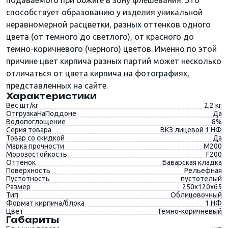
подаваемого при обжиге в зону флешевания. Это
способствует образованию у изделия уникальной
неравномерной расцветки, разных оттенков одного
цвета (от темного до светлого), от красного до
темно-коричневого (черного) цветов. Именно по этой
причине цвет кирпича разных партий может несколько
отличаться от цвета кирпича на фотографиях,
представленных на сайте.
Характеристики
Вес шт/кг
2,2 кг
ОтгрузкаНаПоддоне
Да
Водопоглощение
8%
Серия товара
ВКЗ лицевой 1 НФ
Товар со скидкой
Да
Марка прочности
М200
Морозостойкость
F200
Оттенок
Баварская кладка
Поверхность
Рельефная
Пустотность
пустотелый
Размер
250x120x65
Тип
Облицовочный
Формат кирпича/блока
1 НФ
Цвет
Темно-коричневый
Габариты