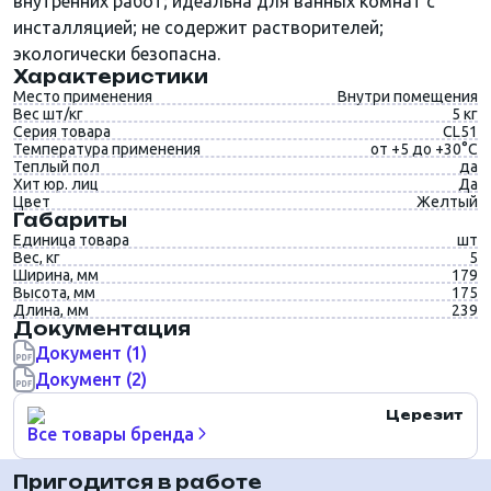
внутренних работ; идеальна для ванных комнат с
инсталляцией; не содержит растворителей;
экологически безопасна.
Характеристики
Место применения
Внутри помещения
Вес шт/кг
5 кг
Серия товара
CL51
Температура применения
от +5 до +30°C
Теплый пол
да
Хит юр. лиц
Да
Цвет
Желтый
Габариты
Единица товара
шт
Вес, кг
5
Ширина, мм
179
Высота, мм
175
Длина, мм
239
Документация
Документ (1)
Документ (2)
Церезит
Все товары бренда
Пригодится в работе