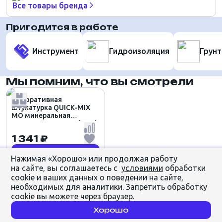
Все товары бренда
Пригодится в работе
Инструмент
Гидроизоляция
Грунт
Мы помним, что вы смотрели
Декоративная
штукатурка QUICK-MIX
MO минеральная
МОДЕЛИРУЮЩАЯ (25кг)
1 341 ₽
Заказать
Нажимая «Хорошо» или продолжая работу
на сайте, вы соглашаетесь с
условиями
обработки
cookie и ваших данных о поведении на сайте,
необходимых для аналитики. Запретить обработку
cookie вы можете через браузер.
Хорошо
Главная
Каталог
Избранное
Корзина
Профиль