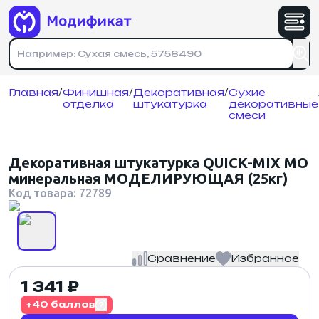
Имя
*
Номер телефона
Физическое лицо
Юридическое лицо
Номер телефона
*
Номер телефона
*
На указанный номер придет код подтверждения
Главная
/
Финишная
/
Декоративная
/
Сухие
отделка
штукатурка
декоративные
На указанный номер придет код подтверждения
Почта
*
смеси
Зарегистрироваться
Отправляя форму, вы соглашаетесь с
политикой конфиденциальности
.
Адрес доставки
*
Декоративная штукатурка QUICK-MIX MO
минеральная МОДЕЛИРУЮЩАЯ (25кг)
Войти
Код товара: 72789
Кол-во товара
*
Сравнение
Избранное
1 341 ₽
политикой конфиденциальности
+40 баллов