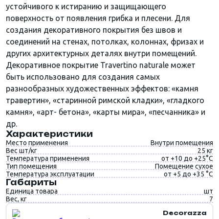
устойчивого к истиранию и защищающего
поверхность от появления грибка и плесени. Для
создания декоративного покрытия без швов и
соединений на стенах, потолках, колоннах, фризах и
других архитектурных деталях внутри помещений.
Декоративное покрытие Travertino naturale может
быть использовано для создания самых
разнообразных художественных эффектов: «камня
травертин», «старинной римской кладки», «гладкого
камня», «арт- бетона», «карты мира», «песчанника» и
др.
Характеристики
Место применения
Внутри помещения
Вес шт/кг
25 кг
Температура применения
от +10 до +25°C
Тип помещения
Помещение сухое
Температура эксплуатации
от +5 до +35 °С
Габариты
Единица товара
шт
Вес, кг
7
Decorazza