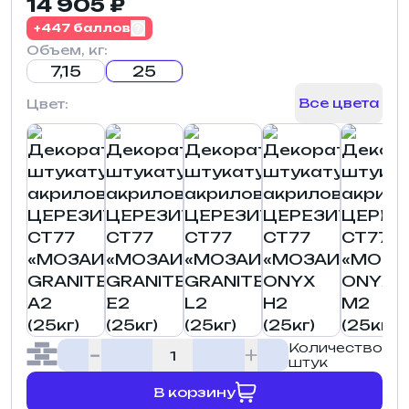
14 905 ₽
+447 баллов
Объем, кг:
7,15
25
Все цвета
Цвет:
Количество
штук
В корзину