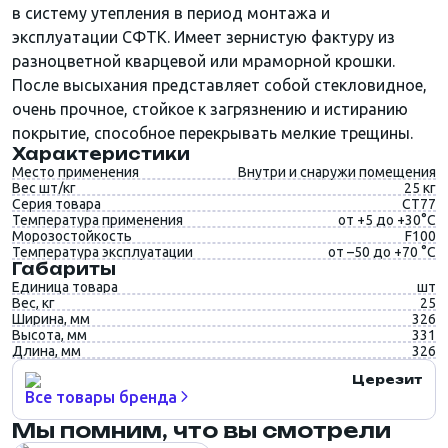
в систему утепления в период монтажа и
эксплуатации СФТК. Имеет зернистую фактуру из
разноцветной кварцевой или мраморной крошки.
После высыхания представляет собой стекловидное,
очень прочное, стойкое к загрязнению и истиранию
покрытие, способное перекрывать мелкие трещины.
Характеристики
Место применения
Внутри и снаружи помещения
Вес шт/кг
25 кг
Серия товара
CT77
Температура применения
от +5 до +30°C
Морозостойкость
F100
Температура эксплуатации
от –50 до +70 °C
Габариты
Единица товара
шт
Вес, кг
25
Ширина, мм
326
Высота, мм
331
Длина, мм
326
Церезит
Все товары бренда
Мы помним, что вы смотрели