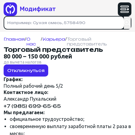
Имя
*
Ваше имя
*
Номер телефона
Физическое лицо
Юридическое лицо
Номер телефона
*
Номер телефона
*
Номер телефона
*
На указанный номер придет код подтверждения
Главная
/
О
/
Карьера
/
Торговый
нас
представитель
На указанный номер придет код подтверждения
Торговый представитель
Почта
*
Прикрепить резюме
(желательно)
Зарегистрироваться
Отправляя форму, вы соглашаетесь с
80 000 – 150 000 рублей
политикой конфиденциальности
.
до вычета налогов
Адрес доставки
*
ПЕРЕТАЩИТЕ ФАЙЛ ИЛИ НАЖМИТЕ
Откликнуться
«+»
Войти
График:
Кол-во товара
*
Полный рабочий день 5/2
Контактное лицо:
Александр Пухальский
Отправляя форму, вы соглашаетесь с
+7 (985) 699-65-65
политикой конфиденциальности
.
Мы предлагаем:
официальное трудоустройство;
своевременную выплату заработной платы 2 раза в
политикой конфиденциальности
месяц;