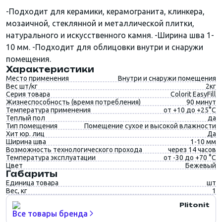
-Подходит для керамики, керамогранита, клинкера,
мозаичной, стеклянной и металлической плитки,
натурального и искусственного камня. -Ширина шва 1-
10 мм. -Подходит для облицовки внутри и снаружи
помещения.
Характеристики
Место применения
Внутри и снаружи помещения
Вес шт/кг
2кг
Серия товара
Colorit EasyFill
Жизнеспособность (время потребления)
90 минут
Температура применения
от +10 до +25°C
Теплый пол
да
Тип помещения
Помещение сухое и высокой влажности
Хит юр. лиц
Да
Ширина шва
1-10 мм
Возможность технологического прохода
через 14 часов
Температура эксплуатации
от -30 до +70 °С
Цвет
Бежевый
Габариты
Единица товара
шт
Вес, кг
1
Plitonit
Все товары бренда