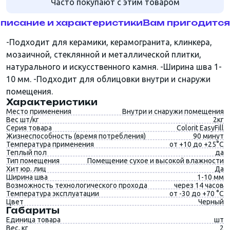
Часто покупают с этим товаром
писание и характеристики
Вам пригодится
-Подходит для керамики, керамогранита, клинкера,
мозаичной, стеклянной и металлической плитки,
натурального и искусственного камня. -Ширина шва 1-
10 мм. -Подходит для облицовки внутри и снаружи
помещения.
Характеристики
Место применения
Внутри и снаружи помещения
Вес шт/кг
2кг
Серия товара
Colorit EasyFill
Жизнеспособность (время потребления)
90 минут
Температура применения
от +10 до +25°C
Теплый пол
да
Тип помещения
Помещение сухое и высокой влажности
Хит юр. лиц
Да
Ширина шва
1-10 мм
Возможность технологического прохода
через 14 часов
Температура эксплуатации
от -30 до +70 °С
Цвет
Черный
Габариты
Единица товара
шт
Вес, кг
2