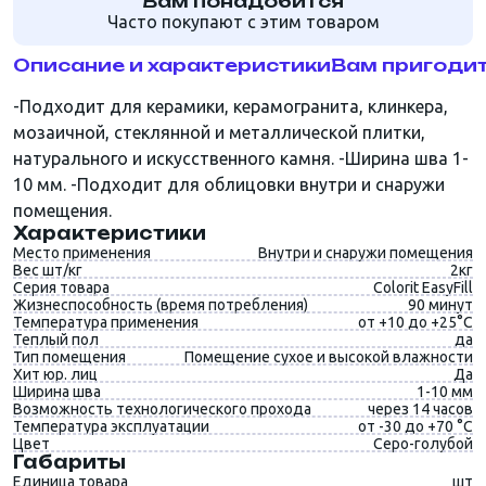
Вам понадобится
Часто покупают с этим товаром
Описание и характеристики
Вам пригоди
-Подходит для керамики, керамогранита, клинкера,
мозаичной, стеклянной и металлической плитки,
натурального и искусственного камня. -Ширина шва 1-
10 мм. -Подходит для облицовки внутри и снаружи
помещения.
Характеристики
Место применения
Внутри и снаружи помещения
Вес шт/кг
2кг
Серия товара
Colorit EasyFill
Жизнеспособность (время потребления)
90 минут
Температура применения
от +10 до +25°C
Теплый пол
да
Тип помещения
Помещение сухое и высокой влажности
Хит юр. лиц
Да
Ширина шва
1-10 мм
Возможность технологического прохода
через 14 часов
Температура эксплуатации
от -30 до +70 °С
Цвет
Серо-голубой
Габариты
Единица товара
шт