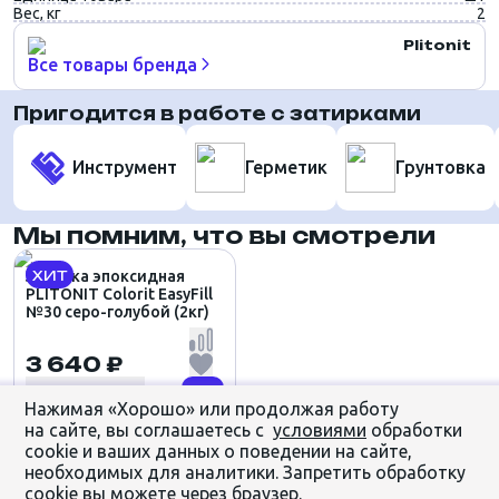
Вес, кг
2
Plitonit
Все товары бренда
Пригодится в работе с затирками
Инструмент
Герметик
Грунтовка
Мы помним, что вы смотрели
ХИТ
Затирка эпоксидная
PLITONIT Colorit EasyFill
№30 серо-голубой (2кг)
3 640 ₽
Нажимая «Хорошо» или продолжая работу
на сайте, вы соглашаетесь с
условиями
обработки
cookie и ваших данных о поведении на сайте,
необходимых для аналитики. Запретить обработку
cookie вы можете через браузер.