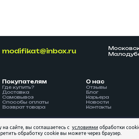
Московска
modifikat@inbox.ru
Малодубе
Покупателям
О нас
Где купить?
Отзывы
Доставка
Блог
Cамовывоз
Карьера
Способы оплаты
Новости
Возврат товара
Контакты
на сайте, вы соглашаетесь с
условиями
обработки cooki
ТСТВЕННОСТЬЮ «МОДИФИКАТ» ©
ретить обработку cookie вы можете через браузер.