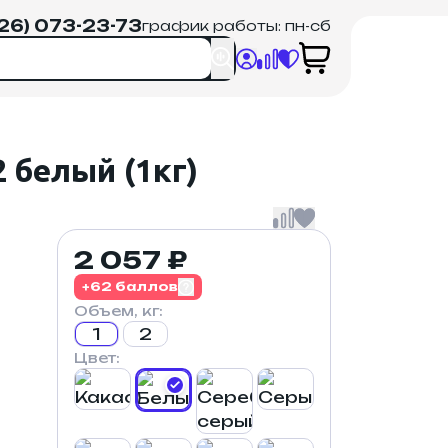
926) 073-23-73
график работы: пн-сб
 белый (1кг)
2 057 ₽
+62 баллов
Объем, кг:
1
2
Цвет: