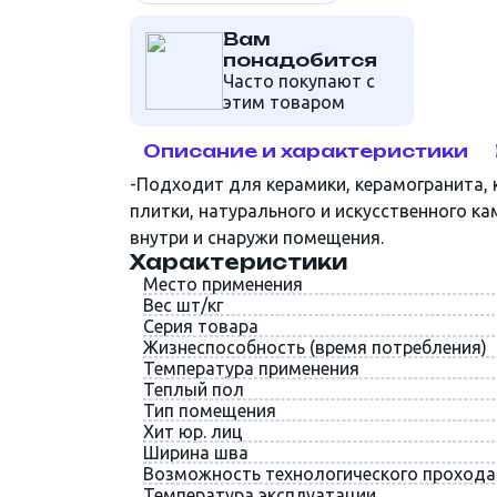
Вам
СВП. Крепёж и метизы
понадобится
Часто покупают с
этим товаром
Инструмент
Описание и характеристики
Скотч, малярные ленты,
пленка
-Подходит для керамики, керамогранита, 
плитки, натурального и искусственного к
внутри и снаружи помещения.
Характеристики
Место применения
Вес шт/кг
Серия товара
Жизнеспособность (время потребления)
Температура применения
Теплый пол
Тип помещения
Хит юр. лиц
Ширина шва
Возможность технологического прохода
Температура эксплуатации