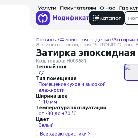
Услуги
Покупателям
О нас
Где ку
Каталог
Главная
Декоративная внутренняя
/
Финишная отделка
/
Затирки 
Затирка эпоксидная PLITONIT Colorit Ea
отделка
Затирка эпоксидная 
Кирпич, блоки, брусчатка,
Код товара: Н009681
плитка
Теплый пол
да
Тип помещения
Строительные смеси
Помещение сухое и высокой
влажности
Всё для штукатурных
Ширина шва
фасадов
1-10 мм
Температура эксплуатации
от -30 до +70 °С
Грунт, добавки,
Цвет
очистители
Белый
Все характеристики
Финишная отделка