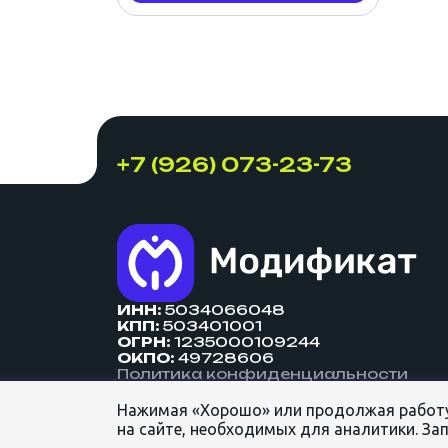
+7 (926) 073-23-73
ИНН:
5034066048
КПП:
503401001
ОГРН:
1235000109244
ОКПО:
49728606
Политика конфиденциальности
Нажимая «Хорошо» или продолжая работу 
ОБЩЕСТВО С ОГРАНИЧЕННОЙ ОТВЕ
на сайте, необходимых для аналитики. Зап