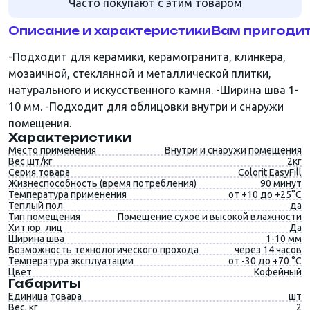
Часто покупают с этим товаром
Описание и характеристики
Вам пригоди
-Подходит для керамики, керамогранита, клинкера,
мозаичной, стеклянной и металлической плитки,
натурального и искусственного камня. -Ширина шва 1-
10 мм. -Подходит для облицовки внутри и снаружи
помещения.
Характеристики
Место применения
Внутри и снаружи помещения
Вес шт/кг
2кг
Серия товара
Colorit EasyFill
Жизнеспособность (время потребления)
90 минут
Температура применения
от +10 до +25°C
Теплый пол
да
Тип помещения
Помещение сухое и высокой влажности
Хит юр. лиц
Да
Ширина шва
1-10 мм
Возможность технологического прохода
через 14 часов
Температура эксплуатации
от -30 до +70 °С
Цвет
Кофейный
Габариты
Единица товара
шт
Вес, кг
2