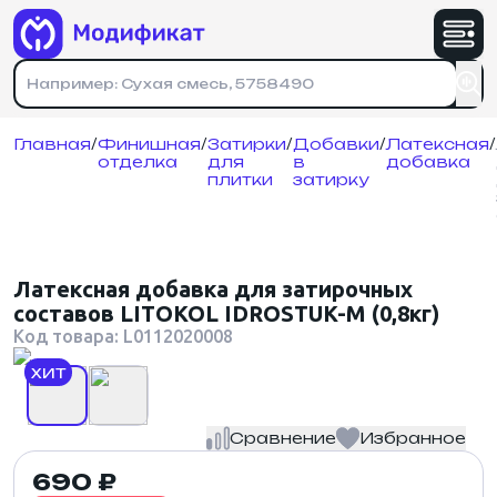
Имя
*
Номер телефона
Физическое лицо
Юридическое лицо
Номер телефона
*
Номер телефона
*
На указанный номер придет код подтверждения
Главная
/
Финишная
/
Затирки
/
Добавки
/
Латексная
/
отделка
для
в
добавка
На указанный номер придет код подтверждения
Почта
*
плитки
затирку
Зарегистрироваться
Отправляя форму, вы соглашаетесь с
политикой конфиденциальности
.
Адрес доставки
*
Войти
Латексная добавка для затирочных
составов LITOKOL IDROSTUK-M (0,8кг)
Кол-во товара
*
Код товара: L0112020008
ХИТ
Сравнение
Избранное
политикой конфиденциальности
690 ₽