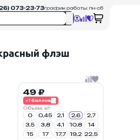
926) 073-23-73
график работы: пн-сб
 красный флэш
49 ₽
+1 баллов
Объем, кг:
0
0,45
2,1
2,6
2,7
3,5
3,8
4,1
10,8
14
15
17
17,7
19,2
22,5