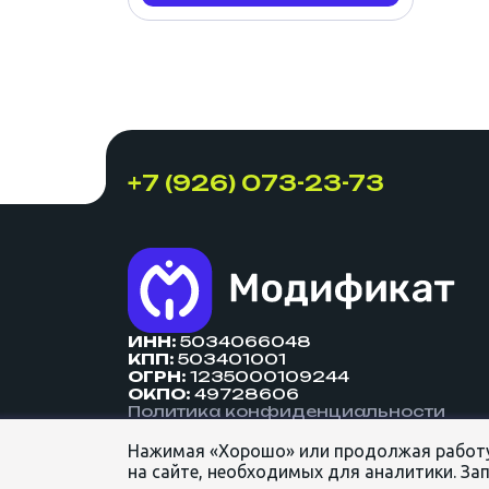
+7 (926) 073-23-73
ИНН:
5034066048
КПП:
503401001
ОГРН:
1235000109244
ОКПО:
49728606
Политика конфиденциальности
Нажимая «Хорошо» или продолжая работу 
ОБЩЕСТВО С ОГРАНИЧЕННОЙ ОТВЕ
на сайте, необходимых для аналитики. Зап