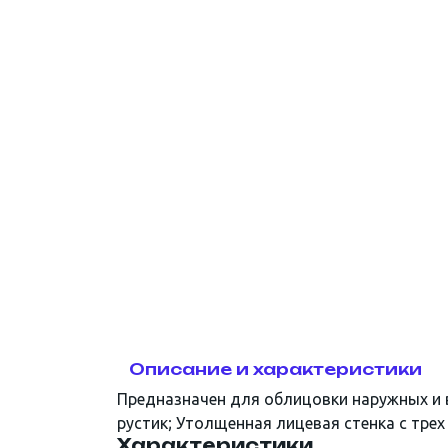
СВП. Крепёж и метизы
Инструмент
Скотч, малярные ленты,
пленка
Описание и характеристики
Предназначен для облицовки наружных и вн
рустик; Утолщенная лицевая стенка с трех
Характеристики