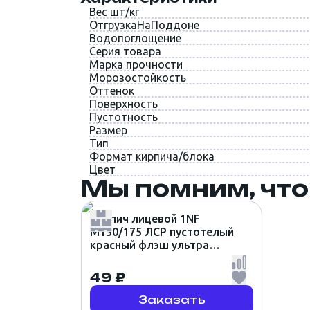
Вес шт/кг
ОтгрузкаНаПоддоне
Водопоглощение
Серия товара
Марка прочности
Морозостойкость
Оттенок
Поверхность
Пустотность
Размер
Тип
Формат кирпича/блока
Цвет
Мы помним, что
Кирпич лицевой 1NF
М150/175 ЛСР пустотелый
красный флэш ультра
гладкий (1шт)
49 ₽
Заказать