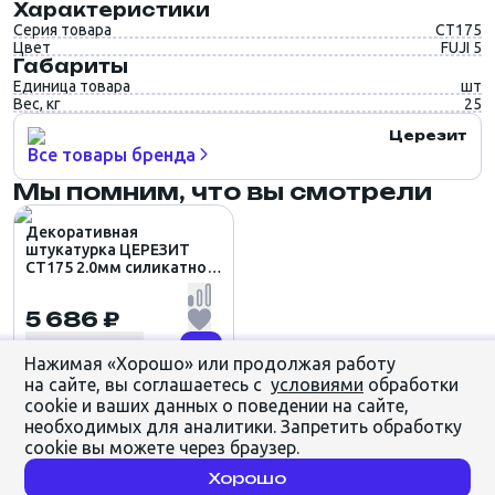
Характеристики
Серия товара
CT175
Цвет
FUJI 5
Габариты
Единица товара
шт
Вес, кг
25
Церезит
Все товары бренда
Мы помним, что вы смотрели
Декоративная
штукатурка ЦЕРЕЗИТ
CT175 2.0мм силикатно-
силиконовая КОРОЕД
цвет FUJI 5 (25кг)
5 686 ₽
Нажимая «Хорошо» или продолжая работу
на сайте, вы соглашаетесь с
условиями
обработки
cookie и ваших данных о поведении на сайте,
необходимых для аналитики. Запретить обработку
cookie вы можете через браузер.
Хорошо
Главная
Каталог
Избранное
Корзина
Профиль