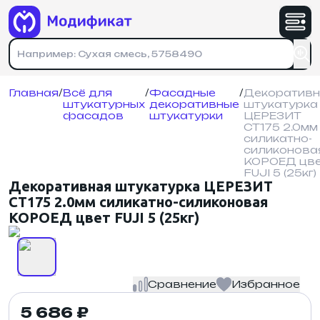
Имя
*
Номер телефона
Физическое лицо
Юридическое лицо
Номер телефона
*
Номер телефона
*
На указанный номер придет код подтверждения
Главная
/
Всё для
/
Фасадные
/
Декоративн
штукатурных
декоративные
штукатурка
На указанный номер придет код подтверждения
Почта
*
фасадов
штукатурки
ЦЕРЕЗИТ
Зарегистрироваться
Отправляя форму, вы соглашаетесь с
CT175 2.0мм
политикой конфиденциальности
.
силикатно-
силиконова
Адрес доставки
*
КОРОЕД цв
FUJI 5 (25кг)
Войти
Декоративная штукатурка ЦЕРЕЗИТ
CT175 2.0мм силикатно-силиконовая
Кол-во товара
*
КОРОЕД цвет FUJI 5 (25кг)
Сравнение
Избранное
политикой конфиденциальности
5 686 ₽