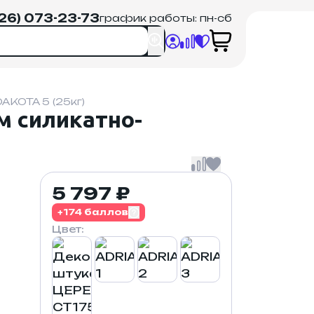
926) 073-23-73
график работы: пн-сб
KOTA 5 (25кг)
м силикатно-
5 797 ₽
+174 баллов
Цвет: