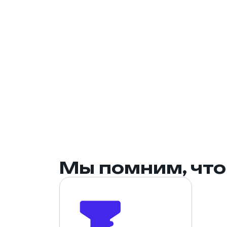
СВП. Крепёж и метизы
Инструмент
Скотч, малярные ленты,
пленка
Мы помним, что