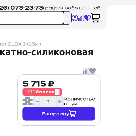
926) 073-23-73
график работы: пн-сб
 ELBA 5 (25кг)
катно-силиконовая
5 715 ₽
+171 баллов
Количество
штук
В корзину