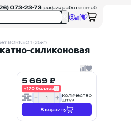
926) 073-23-73
график работы: пн-сб
т BORNEO 1 (25кг)
катно-силиконовая
5 669 ₽
+170 баллов
Количество
штук
В корзину