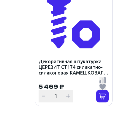
Декоративная штукатурка
ЦЕРЕЗИТ CT174 силикатно-
силиконовая КАМЕШКОВАЯ
2мм цвет ANTARCTICA 2
(25кг)
5 469 ₽