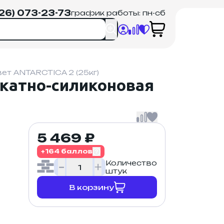
926) 073-23-73
график работы: пн-сб
т ANTARCTICA 2 (25кг)
катно-силиконовая
5 469 ₽
+164 баллов
Количество
штук
В корзину