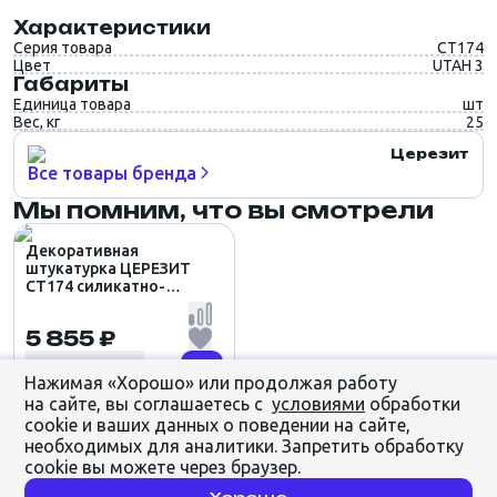
Характеристики
Серия товара
CT174
Цвет
UTAH 3
Габариты
Единица товара
шт
Вес, кг
25
Церезит
Все товары бренда
Мы помним, что вы смотрели
Декоративная
штукатурка ЦЕРЕЗИТ
CT174 силикатно-
силиконовая
КАМЕШКОВАЯ 1.5мм
5 855 ₽
цвет UTAH 3 (25кг)
Нажимая «Хорошо» или продолжая работу
на сайте, вы соглашаетесь с
условиями
обработки
cookie и ваших данных о поведении на сайте,
необходимых для аналитики. Запретить обработку
cookie вы можете через браузер.