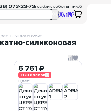
926) 073-23-73
график работы: пн-сб
ет TUNDRA 6 (25кг)
катно-силиконовая
5 751 ₽
+173 баллов
Цвет: