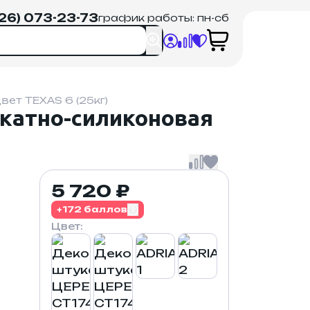
926) 073-23-73
график работы: пн-сб
ет TEXAS 6 (25кг)
катно-силиконовая
5 720 ₽
+172 баллов
Цвет: