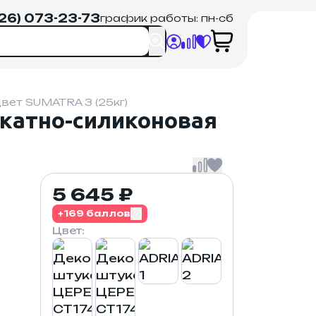
926) 073-23-73
график работы: пн-сб
ет SUMATRA 3 (25кг)
катно-силиконовая
5 645 ₽
+169 баллов
Цвет: