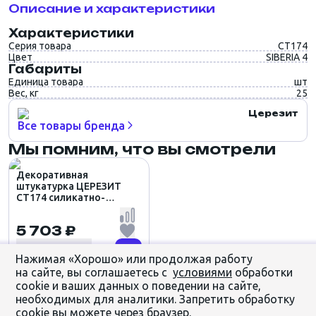
Описание и характеристики
Характеристики
Серия товара
CT174
Цвет
SIBERIA 4
Габариты
Единица товара
шт
Вес, кг
25
Церезит
Все товары бренда
Мы помним, что вы смотрели
Декоративная
штукатурка ЦЕРЕЗИТ
CT174 силикатно-
силиконовая
КАМЕШКОВАЯ 1.5мм
5 703 ₽
цвет SIBERIA 4 (25кг)
Нажимая «Хорошо» или продолжая работу
на сайте, вы соглашаетесь с
условиями
обработки
cookie и ваших данных о поведении на сайте,
необходимых для аналитики. Запретить обработку
cookie вы можете через браузер.