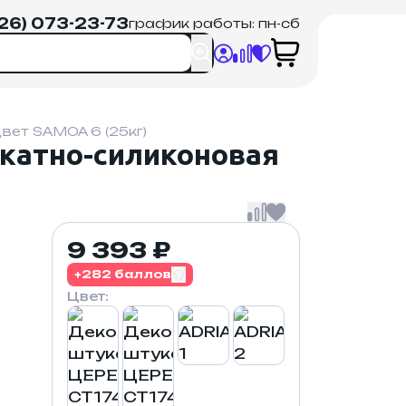
926) 073-23-73
график работы: пн-сб
ет SAMOA 6 (25кг)
катно-силиконовая
9 393 ₽
+282 баллов
Цвет: