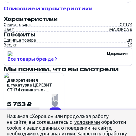
Описание и характеристики
Характеристики
Серия товара
CT174
Цвет
MAJORCA 6
Габариты
Единица товара
шт
Вес, кг
25
Церезит
Все товары бренда
Мы помним, что вы смотрели
Декоративная
штукатурка ЦЕРЕЗИТ
CT174 силикатно-
силиконовая
КАМЕШКОВАЯ 1.5мм
5 753 ₽
цвет MAJORCA 6 (25кг)
Нажимая «Хорошо» или продолжая работу
на сайте, вы соглашаетесь с
условиями
обработки
cookie и ваших данных о поведении на сайте,
необходимых для аналитики. Запретить обработку