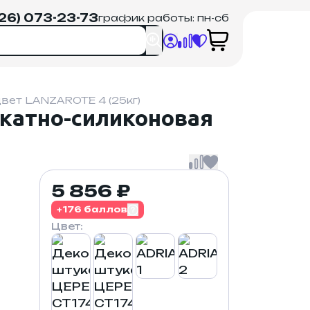
926) 073-23-73
график работы: пн-сб
ет LANZAROTE 4 (25кг)
катно-силиконовая
5 856 ₽
+176 баллов
Цвет: