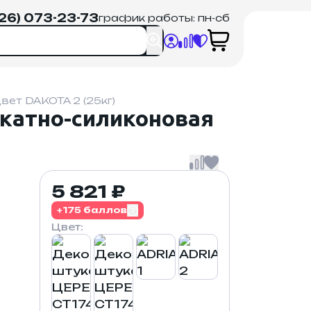
926) 073-23-73
график работы: пн-сб
ет DAKOTA 2 (25кг)
катно-силиконовая
5 821 ₽
+175 баллов
Цвет: