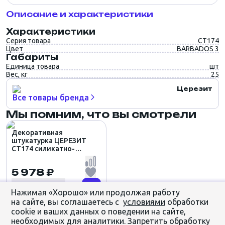
Описание и характеристики
Характеристики
Серия товара
CT174
Цвет
BARBADOS 3
Габариты
Единица товара
шт
Вес, кг
25
Церезит
Все товары бренда
Мы помним, что вы смотрели
Декоративная
штукатурка ЦЕРЕЗИТ
CT174 силикатно-
силиконовая
КАМЕШКОВАЯ 1.5мм
5 978 ₽
цвет BARBADOS 3 (25кг)
Нажимая «Хорошо» или продолжая работу
на сайте, вы соглашаетесь с
условиями
обработки
cookie и ваших данных о поведении на сайте,
необходимых для аналитики. Запретить обработку