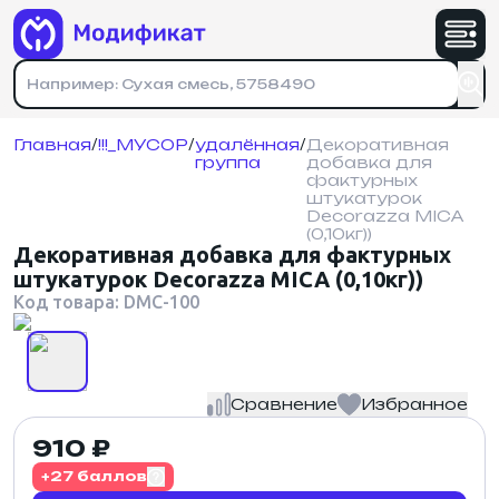
Имя
*
Номер телефона
Физическое лицо
Юридическое лицо
Номер телефона
*
Номер телефона
*
На указанный номер придет код подтверждения
Главная
/
!!!_МУСОР
/
удалённая
/
Декоративная
группа
добавка для
На указанный номер придет код подтверждения
Почта
*
фактурных
Зарегистрироваться
Отправляя форму, вы соглашаетесь с
штукатурок
политикой конфиденциальности
.
Decorazza MICA
(0,10кг))
Адрес доставки
*
Декоративная добавка для фактурных
штукатурок Decorazza MICA (0,10кг))
Войти
Код товара: DMC-100
Кол-во товара
*
Сравнение
Избранное
910 ₽
политикой конфиденциальности
+27 баллов