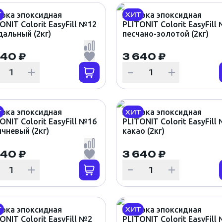
ирка эпоксидная
Затирка эпоксидная
Т
ХИТ
ONIT Colorit EasyFill №12
PLITONIT Colorit EasyFill
альный (2кг)
песчано-золотой (2кг)
640 ₽
3 640 ₽
ирка эпоксидная
Затирка эпоксидная
Т
ХИТ
ONIT Colorit EasyFill №16
PLITONIT Colorit EasyFill
чневый (2кг)
какао (2кг)
640 ₽
3 640 ₽
ирка эпоксидная
Затирка эпоксидная
Т
ХИТ
ONIT Colorit EasyFill №2
PLITONIT Colorit EasyFill