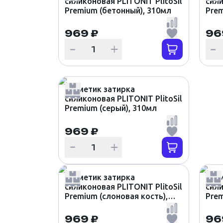
силиконовая PLITONIT PlitoSil
сили
Premium (бетонный), 310мл
Prem
СВП. Крепёж и метизы
969 ₽
96
Инструмент
Скотч, малярные ленты,
пленка
Герметик затирка
силиконовая PLITONIT PlitoSil
Premium (серый), 310мл
969 ₽
Герметик затирка
Герм
силиконовая PLITONIT PlitoSil
сили
Premium (слоновая кость),
Prem
310мл
969 ₽
96