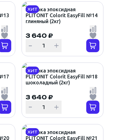
Затирка эпоксидная
ХИТ
 №13
PLITONIT Colorit EasyFill №14
глиняный (2кг)
3 640 ₽
Затирка эпоксидная
ХИТ
 №17
PLITONIT Colorit EasyFill №18
шоколадный (2кг)
3 640 ₽
Затирка эпоксидная
ХИТ
 №20
PLITONIT Colorit EasyFill №21