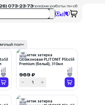
926) 073-23-73
график работы: пн-сб
Теплый пол
Герметик затирка
toSil
силиконовая PLITONIT PlitoSil
л
Premium (белый), 310мл
969 ₽
Герметик затирка