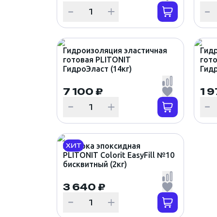
Гидроизоляция эластичная
Гид
готовая PLITONIT
гото
ГидроЭласт (14кг)
Гидр
7 100 ₽
1 9
Затирка эпоксидная
ХИТ
PLITONIT Colorit EasyFill №10
бисквитный (2кг)
3 640 ₽