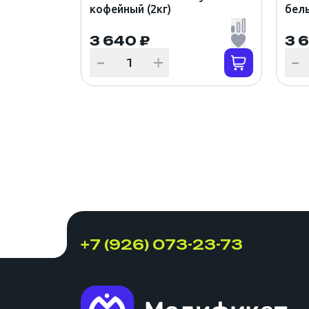
кофейный (2кг)
белы
3 640 ₽
3 
+7 (926) 073-23-73