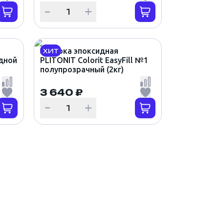
Затирка эпоксидная
ХИТ
идной
PLITONIT Colorit EasyFill №1
полупрозрачный (2кг)
3 640 ₽