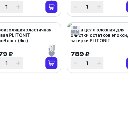
роизоляция эластичная
Губка целлюлозная для
вая PLITONIT
очистки остатков эпокс
оЭласт (4кг)
затирки PLITONIT
79 ₽
789 ₽