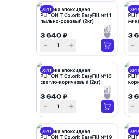
Затирка эпоксидная
Зат
ХИТ
ХИ
PLITONIT Colorit EasyFill №11
PLIT
пыльно-розовый (2кг)
минд
3 640 ₽
3 
Затирка эпоксидная
Зат
ХИТ
ХИ
PLITONIT Colorit EasyFill №15
PLIT
светло-коричневый (2кг)
кори
3 640 ₽
3 
Затирка эпоксидная
Зат
ХИТ
ХИ
PLITONIT Colorit EasyFill №19
PLIT