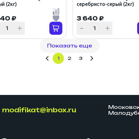
й (2кг)
серебристо-серый (2кг)
640 ₽
3 640 ₽
Показать еще
1
2
3
Московска
modifikat@inbox.ru
Малодубе