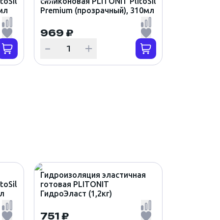
toSil
силиконовая PLITONIT PlitoSil
мл
Premium (прозрачный), 310мл
969 ₽
Гидроизоляция эластичная
toSil
готовая PLITONIT
мл
ГидроЭласт (1,2кг)
751 ₽