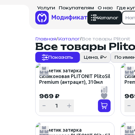
Услуги
Покупателям
О нас
Где ку
Каталог
Главная
Декоративная внутренняя
/
Каталог
/
Все товары Plitonit
Все товары Plito
отделка
Показать
Цена, ₽
По име
Кирпич, блоки, брусчатка,
плитка
Герметик затирка
Герм
силиконовая PLITONIT PlitoSil
сили
Строительные смеси
Premium (антрацит), 310мл
Prem
310
Всё для штукатурных
969 ₽
96
фасадов
Грунт, добавки,
очистители
Герметик затирка
Герм
Финишная отделка