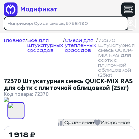
Имя
*
Номер телефона
Физическое лицо
Юридическое лицо
Номер телефона
*
Номер телефона
*
На указанный номер придет код подтверждения
Главная
/
Всё для
/
Смеси для
/
72370
штукатурных
утепленных
Штукатурная
На указанный номер придет код подтверждения
Почта
*
фасадов
фасадов
смесь QUICK-
Зарегистрироваться
Отправляя форму, вы соглашаетесь с
MIX RAS для
политикой конфиденциальности
.
сфтк с
плиточной
Адрес доставки
*
облицовкой
(25кг)
Войти
72370 Штукатурная смесь QUICK-MIX RAS
для сфтк с плиточной облицовкой (25кг)
Кол-во товара
*
Код товара: 72370
Сравнение
Избранное
политикой конфиденциальности
1 918 ₽