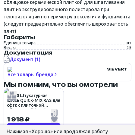
облицовке керамической плиткой для шпатлевания
плит из экструдированного полистирола при
теплоизоляции по периметру цоколя или фундамента
(следует предварительно обеспечить шероховатость
плит)
Габариты
Единица товара
шт
Вес, кг
25
Документация
Документ (1)
SIEVERT
Все товары бренда
Мы помним, что вы смотрели
72370 Штукатурная
смесь QUICK-MIX RAS для
сфтк с плиточной
облицовкой (25кг)
1 918 ₽
Заказать
Нажимая «Хорошо» или продолжая работу